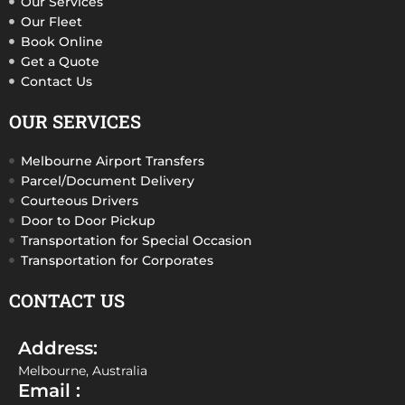
Our Services
Our Fleet
Book Online
Get a Quote
Contact Us
OUR SERVICES
Melbourne Airport Transfers
Parcel/Document Delivery
Courteous Drivers
Door to Door Pickup
Transportation for Special Occasion
Transportation for Corporates
CONTACT US
Address:
Melbourne, Australia
Email :