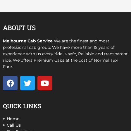
ABOUT US
Melbourne Cab Service
We are the finest and most
professional cab group. We have more than 15 years of
experience with us every ride is safe, Reliable and transparent
ride, We offers Premium Cabs at the cost of Normal Taxi
Fare.
F
T
Y
a
w
o
c
i
u
e
t
t
QUICK LINKS
b
t
u
o
e
b
Home
o
r
e
Call Us
k