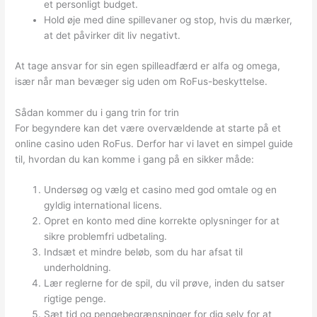
et personligt budget.
Hold øje med dine spillevaner og stop, hvis du mærker,
at det påvirker dit liv negativt.
At tage ansvar for sin egen spilleadfærd er alfa og omega,
især når man bevæger sig uden om RoFus-beskyttelse.
Sådan kommer du i gang trin for trin
For begyndere kan det være overvældende at starte på et
online casino uden RoFus. Derfor har vi lavet en simpel guide
til, hvordan du kan komme i gang på en sikker måde:
Undersøg og vælg et casino med god omtale og en
gyldig international licens.
Opret en konto med dine korrekte oplysninger for at
sikre problemfri udbetaling.
Indsæt et mindre beløb, som du har afsat til
underholdning.
Lær reglerne for de spil, du vil prøve, inden du satser
rigtige penge.
Sæt tid og pengebegrænsninger for dig selv for at