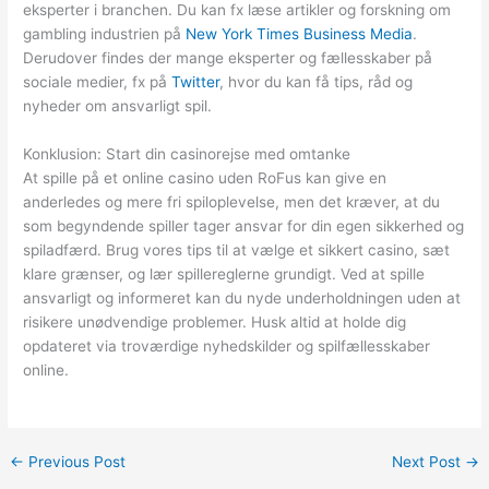
eksperter i branchen. Du kan fx læse artikler og forskning om
gambling industrien på
New York Times Business Media
.
Derudover findes der mange eksperter og fællesskaber på
sociale medier, fx på
Twitter
, hvor du kan få tips, råd og
nyheder om ansvarligt spil.
Konklusion: Start din casinorejse med omtanke
At spille på et online casino uden RoFus kan give en
anderledes og mere fri spiloplevelse, men det kræver, at du
som begyndende spiller tager ansvar for din egen sikkerhed og
spiladfærd. Brug vores tips til at vælge et sikkert casino, sæt
klare grænser, og lær spillereglerne grundigt. Ved at spille
ansvarligt og informeret kan du nyde underholdningen uden at
risikere unødvendige problemer. Husk altid at holde dig
opdateret via troværdige nyhedskilder og spilfællesskaber
online.
←
Previous Post
Next Post
→