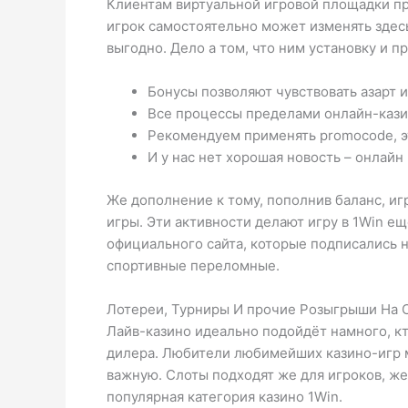
Клиентам виртуальной игровой площадки пре
игрок самостоятельно может изменять здесь
выгодно. Дело а том, что ним установку и 
Бонусы позволяют чувствовать азарт 
Все процессы пределами онлайн-кази
Рекомендуем применять promocode, эт
И у нас нет хорошая новость – онлайн 
Же дополнение к тому, пополнив баланс, иг
игры. Эти активности делают игру в 1Win е
официального сайта, которые подписались н
спортивные переломные.
Лотереи, Турниры И прочие Розыгрыши На С
Лайв-казино идеально подойдёт намного, к
дилера. Любители любимейших казино-игр м
важную. Слоты подходят же для игроков, жел
популярная категория казино 1Win.