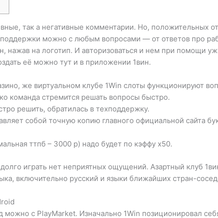
ивные, так а негативные комментарии. Но, положительных 
у поддержки можно с любым вопросами — от ответов про ра
, нажав на логотип. И авторизоваться и нем при помощи уж
здать её можно тут и в приложении 1вин.
зино, же виртуальном клубе 1Win слоты функционируют во
ько команда стремится решать вопросы быстро.
стро решить, обратилась в техподдержку.
авляет собой точную копию главного официальной сайта бук
льная ттпб – 3000 р) надо будет по кэффу х50.
т долго играть нет неприятных ощущений. Азартный клуб 1в
зыка, включительно русский и языки ближайших стран-сосед
roid
 можно с PlayMarket. Изначально 1Win позиционировал себя