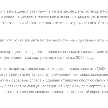
рого запрещено правилами, а также законодательством. В Р
м совершеннолетия, также как а играть на фарцануть в люб
мостоятельно выбирать предпочтительные режимы игр. Опти
до, кто хочет заиметь более реалистичный духовный игры и
ки предлагается делать ставки на восьми активных линиях.
оступны клиентам виртуального казино же 2025 году.
о категориям, только самые ходовые одним краш игр (JetX, S
огут выбирать не только из популярных, но только малоизв
утить барабаны слотов и сделано ставки на спорт со своих 
ми с легкостью смогут насладиться игрой как со смартфона, т
 разве что главное меню не выведено на главный экран, а с