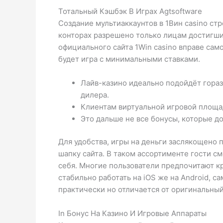
Тотальный Кэшбэк В Играх Agtsoftware
Создание мультиаккаунтов в 1Вин casino ст
конторах разрешено только лицам достигши
официального сайта 1Win casino вправе са
будет игра с минимальными ставками.
Лайв-казино идеально подойдёт гораз
дилера.
Клиентам виртуальной игровой площад
Это дальше не все бонусы, которые д
Для удобства, игры на деньги заслякощено п
шапку сайта. В таком ассортименте гости см
себя. Многие пользователи предпочитают кр
стабильно работать на iOS же на Android, са
практически но отличается от оригинальный,
In Бонус На Казино И Игровые Аппараты