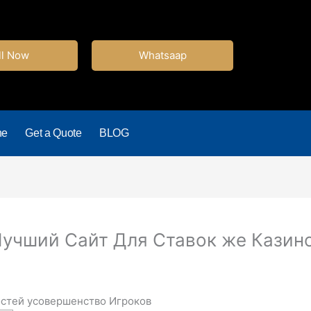
ll Now
Whatsaap
ne
Get a Quote
BLOG
Лучший Сайт Для Ставок же Казин
остей усовершенство Игроков