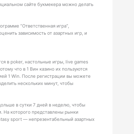
фициальном сайте букмекера можно делать
рограмме “Ответственная игра”,
ценить зависимость от азартных игр, и
ся в poker, настольные игры, live games
 потому что в 1 Вин казино их пользуются
нией 1 Win. После регистрации вы можете
выделить нескольких минут, чтобы
ольше в сутки 7 дней в неделю, чтобы
. На которого представлены рынки
ntasy sport — непрезентабельный азартных